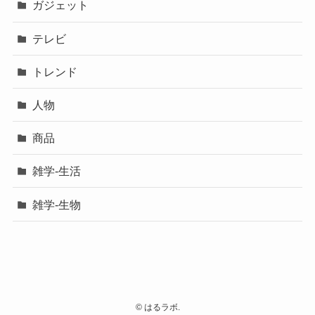
ガジェット
テレビ
トレンド
人物
商品
雑学-生活
雑学-生物
©
はるラボ.