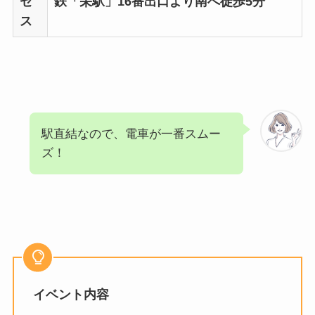
セ
鉄「栄駅」16番出口より南へ徒歩5分
ス
駅直結なので、電車が一番スムー
ズ！
イベント内容