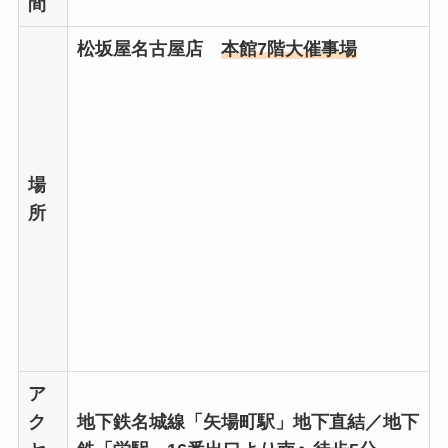
間
松坂屋名古屋店
本館7階大催事場
場
所
ア
ク
地下鉄名城線「矢場町駅」地下直結／地下