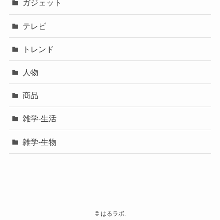
ガジェット
テレビ
トレンド
人物
商品
雑学-生活
雑学-生物
©
はるラボ.