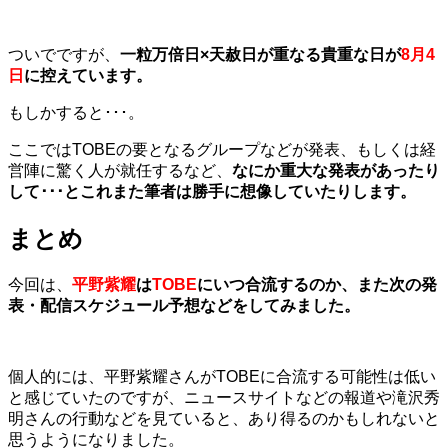
ついでですが、
一粒万倍日×天赦日が重なる貴重な日が
8月4
日
に控えています。
もしかすると･･･。
ここではTOBEの要となるグループなどが発表、もしくは経
営陣に驚く人が就任するなど、
なにか重大な発表があったり
して･･･とこれまた筆者は勝手に想像していたりします。
まとめ
今回は、
平野紫耀
は
TOBE
にいつ合流するのか、また次の発
表・配信スケジュール予想などをしてみました。
個人的には、平野紫耀さんがTOBEに合流する可能性は低い
と感じていたのですが、ニュースサイトなどの報道や滝沢秀
明さんの行動などを見ていると、あり得るのかもしれないと
思うようになりました。