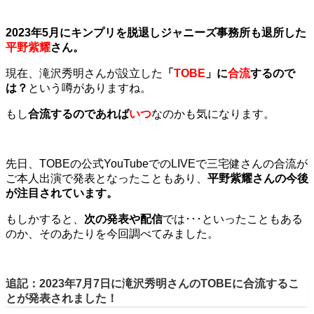
2023年5月にキンプリを脱退しジャニーズ事務所も退所した
平野紫耀
さん。
現在、滝沢秀明さんが設立した
「
TOBE
」に
合流
するので
は？
という噂がありますね。
もし
合流するのであれば
いつ
なのかも気になります。
先日、TOBEの公式YouTubeでのLIVEで三宅健さんの合流が
ご本人出演で発表となったこともあり、
平野紫耀さんの今後
が注目されています。
もしかすると、
次の発表や配信
では･･･といったこともある
のか、そのあたりを今回調べてみました。
追記：2023年7月7日に滝沢秀明さんのTOBEに合流するこ
とが発表されました！