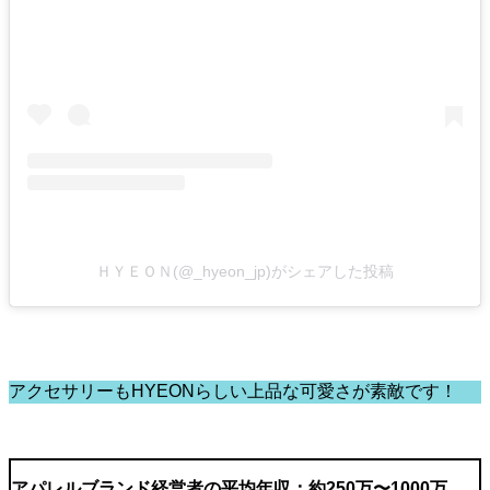
ＨＹＥＯＮ(@_hyeon_jp)がシェアした投稿
アクセサリーもHYEONらしい上品な可愛さが素敵です！
アパレルブランド経営者の平均年収：約250万〜1000万