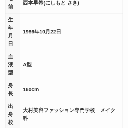
西本早希(にしもと さき)
前
生
年
1986年10月22日
月
日
血
液
A型
型
身
160cm
長
出
大村美容ファッション専門学校 メイク
身
科
校