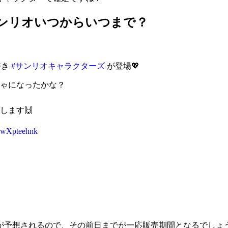
サンリオいつからいつまで？
好き
#サンリオキャラクターズ
が登場💖
ゃになったかな？
します🙌
/SwXpteehnk
売が予想されるので、その前日までが一応販売期間となるでしょ