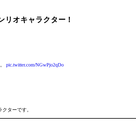
サンリオキャラクター！
す。
pic.twitter.com/NGwPjo2qDo
ラクターです。