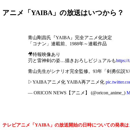
アニメ「YAIBA」の放送はいつから？
青山剛昌氏『YAIBA』完全アニメ化決定
「コナン」連載前、1988年～連載作品
🎥特報映像あり
刃と雷神剣の姿…描きおろしビジュアルも
https:
青山先生がシナリオ完全監修。93年「剣勇伝説Y
▷YAIBAアニメ化 YAIBA再アニメ化
pic.twitter
— ORICON NEWS【アニメ】 (@oricon_anime_)
M
テレビアニメ「YAIBA」の放送開始の日時についての発表