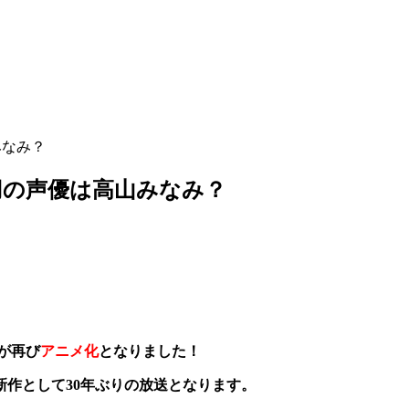
みなみ？
刃の声優は高山みなみ？
が再び
アニメ化
となりました！
全新作として30年ぶりの放送となります。