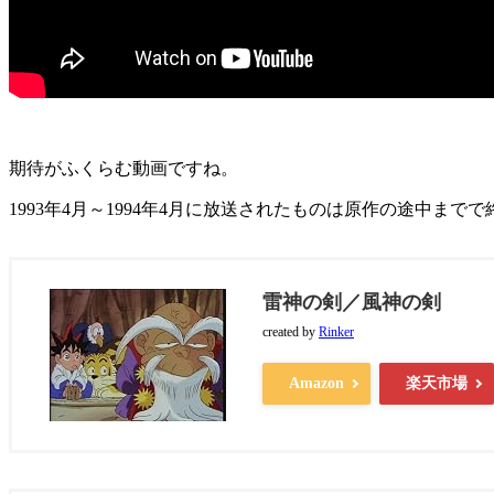
期待がふくらむ動画ですね。
1993年4月～1994年4月に放送されたものは原作の途中ま
雷神の剣／風神の剣
created by
Rinker
Amazon
楽天市場