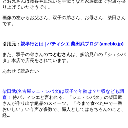
とお兄さんは接客や皿洗いを手伝うなど家族総出でお店を盛
り上げていたそうです。
画像の左からお父さん、双子の弟さん、お母さん、柴田さん
です。
引用元：
親孝行とは | パティシエ 柴田武ブログ (ameblo.jp)
また、双子の弟さんの
つとむさん
は、多治見市の「シェシバ
タ」本店で店長をされています。
あわせて読みたい
柴田武(名古屋シェ・シバタ)は双子で年齢は？年収なども調
査！
侍パティシエと言われる、「シェ・シバタ」の柴田武
さんが作り出す絶品のスイーツ。 「今まで食べた中で一番
おいしい」いう声が多数で、職人としてはもちろんのこと、
経...