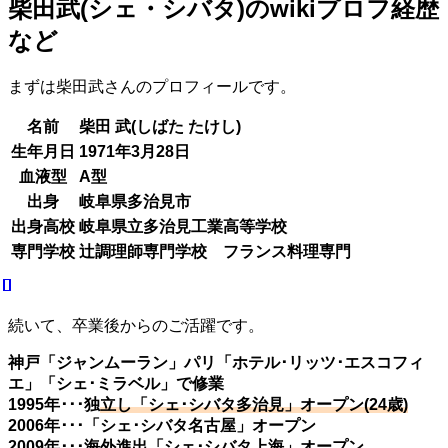
柴田武(シェ・シバタ)のwikiプロフ経歴
など
まずは柴田武さんのプロフィールです。
名前
柴田 武(しばた たけし)
生年月日
1971年3月28日
血液型
A型
出身
岐阜県多治見市
出身高校
岐阜県立多治見工業高等学校
専門学校
辻調理師専門学校 フランス料理専門
続いて、卒業後からのご活躍です。
神戸「ジャンムーラン」パリ「ホテル･リッツ･エスコフィ
エ」「シェ･ミラベル」で修業
1995年･･･独
立し「シェ･シバタ多治見」オープン(24歳)
2006年･･･「シェ･シバタ名古屋」オープン
2009年･･･海外進出「シェ･シバタ上海」オープン